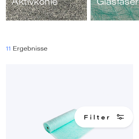
Aktivkohle
Glasfaser
11
Ergebnisse
F
i
l
t
e
r