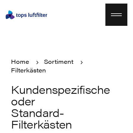
Home
Sortiment
Filterkästen
Home
Sortiment
Filterkästen
Kunden­spezifische
oder
Standard-
Filterkästen