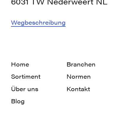
6031 TW Nederweert NL
Wegbeschreibung
Home
Branchen
Home
Branchen
Sortiment
Normen
Sortiment
Normen
Über uns
Kontakt
Über uns
Kontakt
Blog
Blog